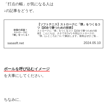
「打点の幅」が気になる人は
↓の記事をどうぞ。
【ソフトテニス】ストロークに「懐」をつくるコ
ツ【試合で勝つための技術】
ストロークに「懐」をつくるコツ【試合で勝つための技
術】 こんにちは、ささです(^o^) 今回はストロークの
「懐」(ふところ)について解説します。後衛はぜひご覧く
ださい！ ・「懐」とは？ ・「懐」をつくるコツ 丁寧に学
んでいきましょう！ 試...
2024.05.10
sasasft.net
ボールを呼び込むイメージ
を大事にしてください。
ちなみに、