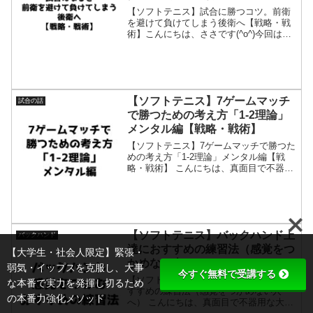
【ソフトテニス】試合に勝つコツ。前衛
を避けて負けてしまう後衛へ【戦略・戦
術】こんにちは、ささです(^o^)今回は試
合になると相手前衛が気になって思い通
りに打てなくなってしまうという悩みを
解決していきます。・相手前衛が気にな
って上手く打てない...
【ソフトテニス】7ゲームマッチ
試合の話
で勝つための考え方「1-2理論」
メンタル編【戦略・戦術】
【ソフトテニス】7ゲームマッチで勝つた
めの考え方「1-2理論」メンタル編【戦
略・戦術】 こんにちは、真面目で不器用
な大学生・社会人専門のソフトテニス指
導者ささです。今回はソフトテニスの7ゲ
ームマッチで勝つための考え方「1-2理
論」について「...
【ソフトテニス】バックハンド上
バックハンド
達におすすめの練習法（感覚をつ
【大学生・社会人限定】緊張・
かめない人へ）
弱気・イップスを克服し、大事
今すぐ無料で受講する
【ソフトテニス】バックハンド上達にお
な本番で実力を発揮し切るため
すすめの練習法（感覚をつかめない人
の本番力強化メソッド
へ） こんにちは、真面目で不器用な大学