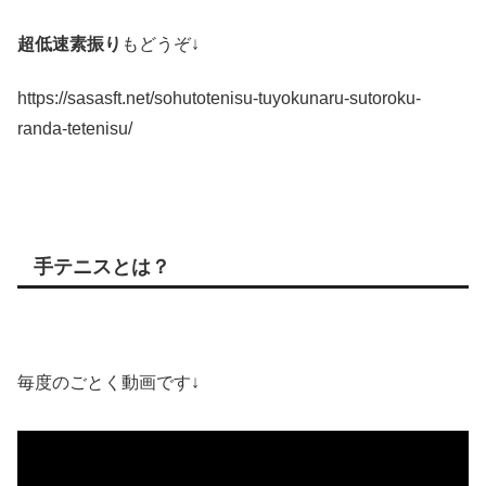
超低速素振り
もどうぞ↓
https://sasasft.net/sohutotenisu-tuyokunaru-sutoroku-
randa-tetenisu/
手テニスとは？
毎度のごとく動画です↓