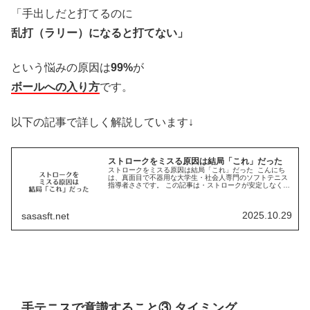
「手出しだと打てるのに
乱打（ラリー）になると打てない」
という悩みの原因は
99%
が
ボールへの入り方
です。
以下の記事で詳しく解説しています↓
ストロークをミスる原因は結局「これ」だった
ストロークをミスる原因は結局「これ」だった こんにち
は、真面目で不器用な大学生・社会人専門のソフトテニス
指導者ささです。 この記事は・ストロークが安定しなくて
乱打が続かない・後衛なのに試合になるとラリーですぐに
ミスしてしまうそんな人向けの...
2025.10.29
sasasft.net
手テニスで意識すること③ タイミング