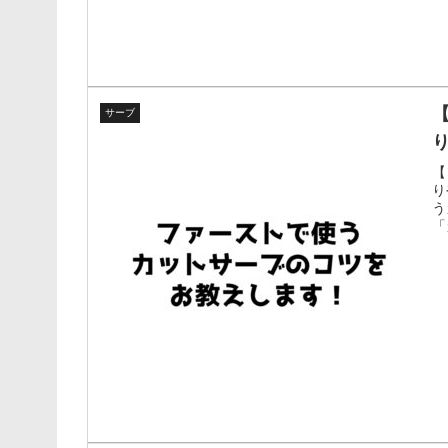
サーブ
【
り
う
「