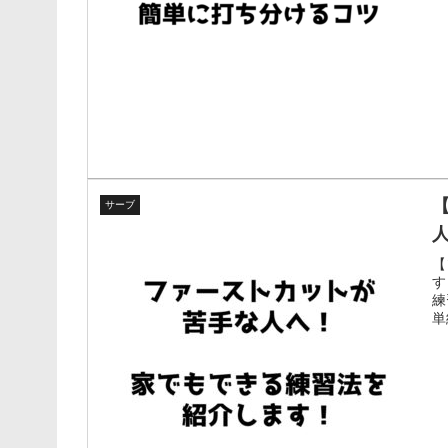
サーブ
【
す
練
単