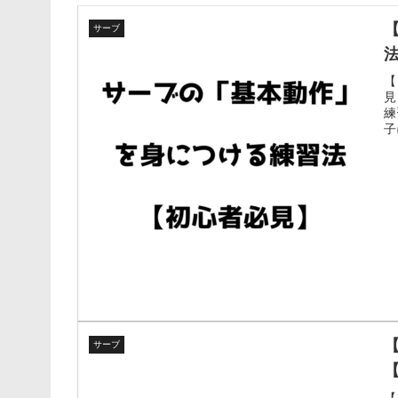
サーブ
【
見
練
子
サーブ
【