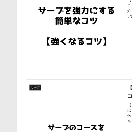
こ
介
ブ
サーブ
【
は
伝
や