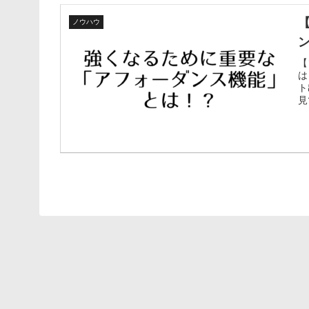
ノウハウ
【
は
ト
見